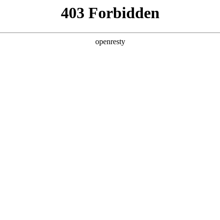
产品及服务
行业解决方案
合作伙伴
投资者关系
大会 ，分享AI+商业地产的场景实践与思考
上海成功举办。大会以“智创未来与卓越同行”为主题，设置技术、品牌、资
流平台。胜天国际数码携旗下自研的胜天国际问学平台亮相本次活动，分享A