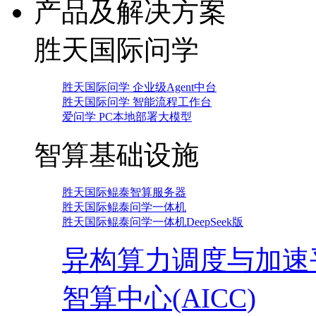
产品及解决方案
胜天国际问学
胜天国际问学 企业级Agent中台
胜天国际问学 智能流程工作台
爱问学 PC本地部署大模型
智算基础设施
胜天国际鲲泰智算服务器
胜天国际鲲泰问学一体机
胜天国际鲲泰问学一体机DeepSeek版
异构算力调度与加速
智算中心(AICC)