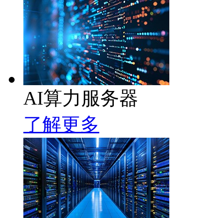
AI算力服务器
了解更多