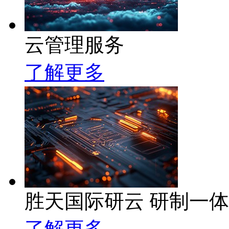
云管理服务
了解更多
胜天国际研云 研制一
了解更多