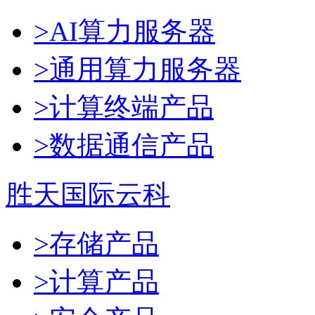
>AI算力服务器
>通用算力服务器
>计算终端产品
>数据通信产品
胜天国际云科
>存储产品
>计算产品