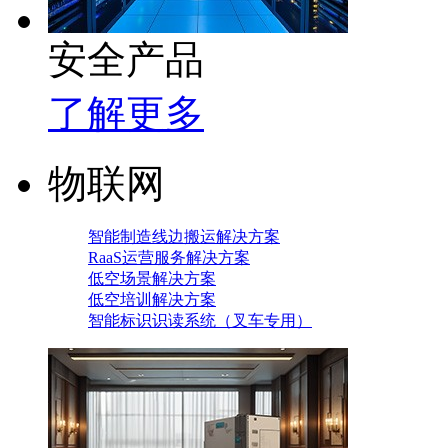
安全产品
了解更多
物联网
智能制造线边搬运解决方案
RaaS运营服务解决方案
低空场景解决方案
低空培训解决方案
智能标识识读系统（叉车专用）