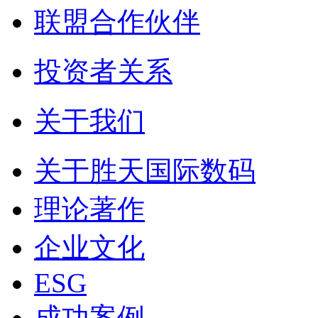
联盟合作伙伴
投资者关系
关于我们
关于胜天国际数码
理论著作
企业文化
ESG
成功案例